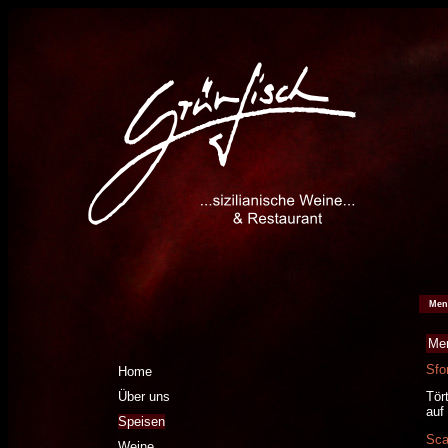
Men
Me
Sfo
Home
Über uns
Tör
auf
Speisen
Sca
Weine